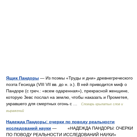
Ящик Пандоры
— Из поэмы «Труды и дни» древнегреческого
поэта Гесиода (VIII VII вв. до н. э.). В ней приводится миф о
Пандоре (с греч.: «всем одаренная»), прекрасной женщине,
которую Зевс послал на землю, чтобы наказать и Прометея,
укравшего для смертных огонь с …
Словарь крылатых слов и
выражений
Надежда Пандоры: очерки по поводу реальности
исследований науки
— «НАДЕЖДА ПАНДОРЫ: ОЧЕРКИ
ПО ПОВОДУ РЕАЛЬНОСТИ ИССЛЕДОВАНИЙ НАУКИ»