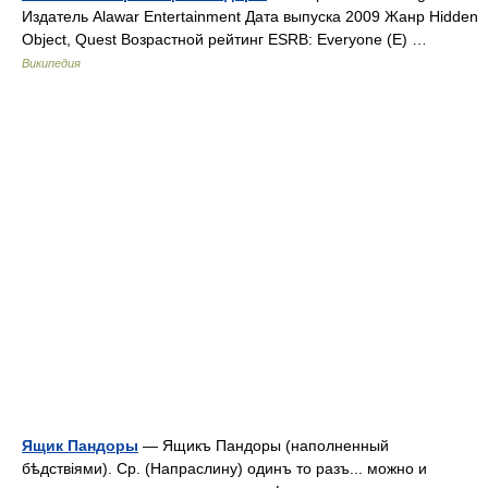
Издатель Alawar Entertainment Дата выпуска 2009 Жанр Hidden
Object, Quest Возрастной рейтинг ESRB: Everyone (E) …
Википедия
Ящик Пандоры
— Ящикъ Пандоры (наполненный
бѣдствіями). Ср. (Напраслину) одинъ то разъ... можно и