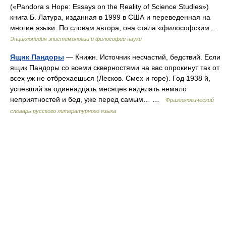
(«Pandora s Hope: Essays on the Reality of Science Studies»)
книга Б. Латура, изданная в 1999 в США и переведенная на
многие языки. По словам автора, она стала «философским …
Энциклопедия эпистемологии и философии науки
Ящик Пандоры
— Книжн. Источник несчастий, бедствий. Если
ящик Пандоры со всеми скверностями на вас опрокинут так от
всех уж не отбрехаешься (Лесков. Смех и горе). Год 1938 й,
успевший за одиннадцать месяцев наделать немало
неприятностей и бед, уже перед самым… …
Фразеологический
словарь русского литературного языка