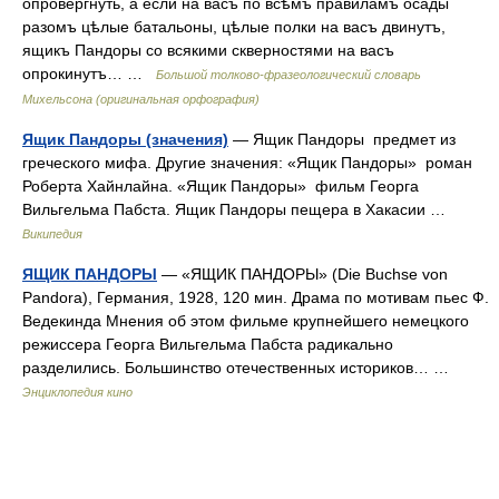
опровергнуть, а если на васъ по всѣмъ правиламъ осады
разомъ цѣлые батальоны, цѣлые полки на васъ двинутъ,
ящикъ Пандоры со всякими скверностями на васъ
опрокинутъ… …
Большой толково-фразеологический словарь
Михельсона (оригинальная орфография)
Ящик Пандоры (значения)
— Ящик Пандоры предмет из
греческого мифа. Другие значения: «Ящик Пандоры» роман
Роберта Хайнлайна. «Ящик Пандоры» фильм Георга
Вильгельма Пабста. Ящик Пандоры пещера в Хакасии …
Википедия
ЯЩИК ПАНДОРЫ
— «ЯЩИК ПАНДОРЫ» (Die Buchse von
Pandora), Германия, 1928, 120 мин. Драма по мотивам пьес Ф.
Ведекинда Мнения об этом фильме крупнейшего немецкого
режиссера Георга Вильгельма Пабста радикально
разделились. Большинство отечественных историков… …
Энциклопедия кино